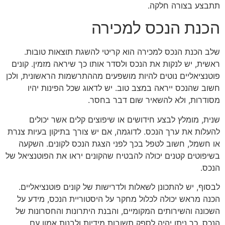
תתבצע בצורה חלקה.
הכנת הנכס למכירה
שלב הכנת הנכס למכירה הוא קריטי להשגת תוצאות טובות.
ראשית, יש לנקות את הנכס ולסדר אותו כך שיראה מזמין. קונים
פוטנציאליים נוטים להיות מושפעים מההתרשמות הראשונית, ולכן
חשוב שהנכס ייראה במצב טוב. יש לדאוג שכל הפינות יהיו
מסודרות, ולא להשאיר שום דבר בחסר.
שנית, מומלץ לבצע חידושים או שיפוצים קלים אשר יכולים
להעלות את ערך הנכס. לדוגמה, אם יש צורך בתיקון בעיות צנרת
או חשמל, חשוב לטפל בכך לפני הצגת הנכס לקונים. השקעה
בשיפוטים קטנים יכולה להבטיח שהקונים יראו את הפוטנציאל של
הנכס.
לבסוף, יש להתכונן לשאלות ולדרישות של קונים פוטנציאליים.
הכנה מראש יכולה לכלול מחקר על היסטוריית הנכס, מידע על
השכונה והשירותים המקומיים, והבנת היתרונות והחסרונות של
הנכס. כך ניתן יהיה לספק תשובות מידיות ולבנות אמון עם