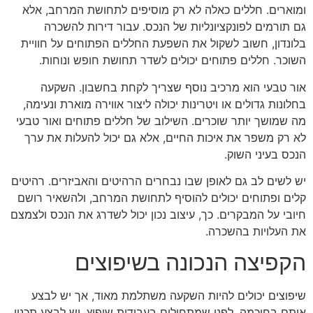
ומוארים. חללים כאלה לא רק מוסיפים לתחושת המרחב, אלא
גם תורמים לפונקציונליות של הנכס. עבור דירות להשכרה
בלונדון, חשוב לשקול את השפעת החללים הפתוחים על חוויית
השוכר. חללים פתוחים יכולים לשדר תחושת חופש ונוחות.
אור טבעי הוא מרכיב נוסף שצריך לקחת בחשבון. השקעה
בחלונות גדולים או ויטרינות יכולה ליצור אווירה מוארת ונעימה,
מה שמושך יותר שוכרים. השילוב של חללים פתוחים ואור טבעי
לא רק משפר את איכות החיים, אלא גם יכול להעלות את ערך
הנכס בעיני השוק.
יש לשים לב גם לאופן שבו נבחרים הרהיטים והאביזרים. רהיטים
קלים ופתוחים יכולים להוסיף לתחושת המרחב, ולהשאיר רושם
חיובי על המבקרים. כך, עיצוב נכון יכול לשדרג את הנכס ולצמצם
את העלויות בהשכרה.
הקפיצה הנכונה בשיפוצים
שיפוצים יכולים להיות השקעה משתלמת מאוד, אך יש לבצע
אותם בחוכמה. לפני שמתחילים בעבודות שיפוץ, יש לבצע תכנון