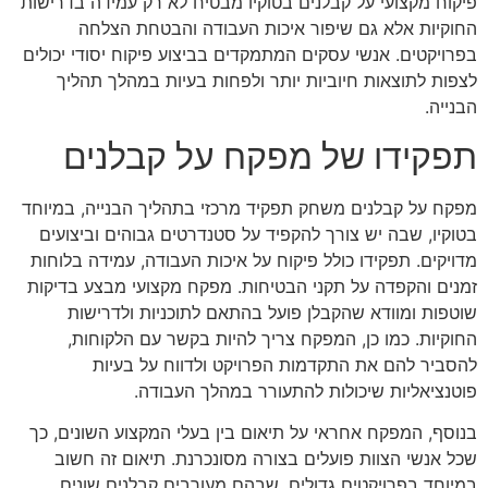
פיקוח מקצועי על קבלנים בטוקיו מבטיח לא רק עמידה בדרישות
החוקיות אלא גם שיפור איכות העבודה והבטחת הצלחה
בפרויקטים. אנשי עסקים המתמקדים בביצוע פיקוח יסודי יכולים
לצפות לתוצאות חיוביות יותר ולפחות בעיות במהלך תהליך
הבנייה.
תפקידו של מפקח על קבלנים
מפקח על קבלנים משחק תפקיד מרכזי בתהליך הבנייה, במיוחד
בטוקיו, שבה יש צורך להקפיד על סטנדרטים גבוהים וביצועים
מדויקים. תפקידו כולל פיקוח על איכות העבודה, עמידה בלוחות
זמנים והקפדה על תקני הבטיחות. מפקח מקצועי מבצע בדיקות
שוטפות ומוודא שהקבלן פועל בהתאם לתוכניות ולדרישות
החוקיות. כמו כן, המפקח צריך להיות בקשר עם הלקוחות,
להסביר להם את התקדמות הפרויקט ולדווח על בעיות
פוטנציאליות שיכולות להתעורר במהלך העבודה.
בנוסף, המפקח אחראי על תיאום בין בעלי המקצוע השונים, כך
שכל אנשי הצוות פועלים בצורה מסונכרנת. תיאום זה חשוב
במיוחד בפרויקטים גדולים, שבהם מעורבים קבלנים שונים