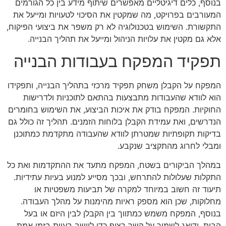
בנוסף, כלים דיגיטליים מאפשרים שיתוף מידע בין כל הגורמים
המעורבים בפרויקט, מה שמקטין את הסיכוי לטעויות ומייעל את
התקשורת. השימוש בטכנולוגיה לא רק משפר את ביצועי הפיקוח,
אלא גם מקטין את עלויות הניהול ומייעל את תהליך הבנייה.
תפקיד המפקח בעבודות הבנייה
המפקח על הקבלן משחק תפקיד מרכזי בתהליך הבנייה, ותפקידו
הוא לוודא שהעבודות מתבצעות בהתאם לתוכניות ולדרישות
החוקיות. המפקח בודק את איכות הביצוע, את השימוש בחומרים
הנדרשים, ואת עמידת הקבלן בלוחות הזמנים. תהליך זה כולל גם
בדיקות תקופתיות שמטרתן לוודא שהעבודה מתקדמת כמתוכנן
ומבלי לחרוג מהתקציב שנקבע.
במהלך הביקורים בשטח, המפקח מתעד את ההתקדמות ואת כל
התקלות שעלולות להתרחש, ובכך מסייע למנוע בעיות עתידיות.
תיעוד זה חשוב במיוחד למקרה של תביעות משפטיות או
מחלוקות, שכן הוא מספק ראיות מהימנות על מהלך העבודה.
בנוסף, המפקח משמש כמתווך בין הקבלן לבין היזם או בעל
הבית, ודואג לשמור על קשר רציף כדי ליישב בעיות בזמן אמת.