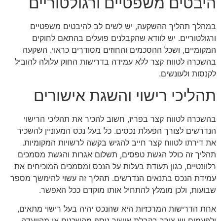
היבטים משפטיים ורגולטוריים
במהלך תהליך ההשקעה, יש לשים לב להיבטים משפטיים
ורגולטוריים. יש לוודא שהקבלנים פועלים בהתאם לחוקים
המקומיים, ושכל ההסכמים והחוזים מסודרים כראוי. השקעה
בהשכרה לטווח קצר ללא עמידה בדרישות החוק עלולה להוביל
לקנסות ולעונשים.
תהליכי רישוי והשגת אישורים
בהשכרה לטווח קצר בפריז, חשוב להכיר את תהליכי הרישוי
הנדרשים לצורך הפעלת נכסים. כל בעל נכס המעוניין להשכיר
את דירתו לטווח קצר חייב להגיש בקשה לרשויות המקומיות.
תהליך זה כולל הגשת טפסים, תשלום אגרות והגשת מסמכים
רלוונטיים, כגון תעודת בעלות על הנכס ומסמכים המוכיחים את
עמידת הנכס בתנאים הנדרשים. תהליך זה עשוי להימשך מספר
שבועות, ולכן מומלץ להתחיל אותו מוקדם ככל האפשר.
אחת הדרישות המרכזיות היא שהנכס יהיה בעל רישוי מתאים,
ולפעמים יש צורך בקבלת אישור נוסף מהשכנים או מהוועדה