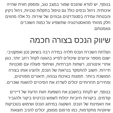
בנוסף, יש לוודא שהנכס שמור במצב טוב, ומספק חווית שהייה
איכותית. ניהול נכסים כולל גם טיפול בתקלות טכניות, ניהול ניקיון
והבטחת עמידה בסטנדרטים גבוהים של שירות. כל אלה מהווים
חלק מהותי מהאסטרטגיה שתשפיע על כמות השוכרים
ונאמנותם.
שיווק הנכס בצורה חכמה
הצלחת השכרת הנכס תלויה במידה רבה בשיווק נכון ואפקטיבי.
ישנם מספר ערוצים שיכולים לסייע בהגעה לקהל רחב יותר, כגון
אתרי אינטרנט, רשתות חברתיות, ושיתופי פעולה עם סוכנויות
תיירות. חשוב להתמקד בנראות של הנכס, ולהציג אותו בצורה
המושכת ביותר. תמונות באיכות גבוהה, תיאורים מפורטים,
ומחירים תחרותיים יכולים לשדרג את הסיכויים להשגת שוכרים.
בנוסף, יש לקחת בחשבון את השפעת חוות הדעת של דיירים
קודמים. ביקורות חיוביות יכולות לשמש ככרטיס ביקור ולהגביר
את האמינות של הנכס. השקעה במיתוג הנכס ושימוש בטכניקות
שיווקיות מתקדמות, כמו פרסום ממומן, יכולים להניב תוצאות