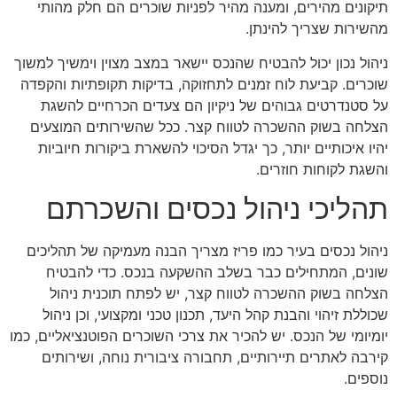
תיקונים מהירים, ומענה מהיר לפניות שוכרים הם חלק מהותי
מהשירות שצריך להינתן.
ניהול נכון יכול להבטיח שהנכס יישאר במצב מצוין וימשיך למשוך
שוכרים. קביעת לוח זמנים לתחזוקה, בדיקות תקופתיות והקפדה
על סטנדרטים גבוהים של ניקיון הם צעדים הכרחיים להשגת
הצלחה בשוק ההשכרה לטווח קצר. ככל שהשירותים המוצעים
יהיו איכותיים יותר, כך יגדל הסיכוי להשארת ביקורות חיוביות
והשגת לקוחות חוזרים.
תהליכי ניהול נכסים והשכרתם
ניהול נכסים בעיר כמו פריז מצריך הבנה מעמיקה של תהליכים
שונים, המתחילים כבר בשלב ההשקעה בנכס. כדי להבטיח
הצלחה בשוק ההשכרה לטווח קצר, יש לפתח תוכנית ניהול
שכוללת זיהוי והבנת קהל היעד, תכנון טכני ומקצועי, וכן ניהול
יומיומי של הנכס. יש להכיר את צרכי השוכרים הפוטנציאליים, כמו
קירבה לאתרים תיירותיים, תחבורה ציבורית נוחה, ושירותים
נוספים.