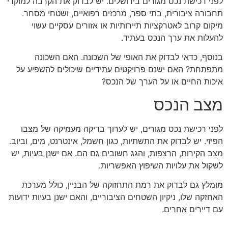
לפני רכישת נכס מגורים בירושלים. יש לבדוק את הקרבה למוקדי
תחבורה ציבורית, בתי ספר, מרכזים רפואיים, ושטחי מסחר.
מיקום קרוב לאטרקציות תיירותיות או אזורים עסקיים עשוי
להעלות את ערך הנכס בעתיד.
בנוסף, כדאי לבדוק את האופי של השכונה. האם השכונה
מתפתחת? האם ישנם פרויקטים עתידיים שיכולים להשפיע על
איכות החיים או על הערך של הנכס?
מצב הנכס
לפני רכישת נכס מגורים, יש לערוך בדיקה מעמיקה של מצבו
הפיזי. יש לבדוק את התשתיות, כגון חשמל, אינטרנט, מים, וביוב.
מצב הקירות, הרצפות, והגג חשובים גם הם. אם ישנן בעיות, יש
לשקול את עלויות השיפוץ האפשריות.
מומלץ גם לבדוק את רמת התחזוקה של הבניין, כולל מערכת
האחזקה שלו, ניקיון השטחים הציבוריים, והאם ישנן בעיות ידועות
עם דיירים אחרים.