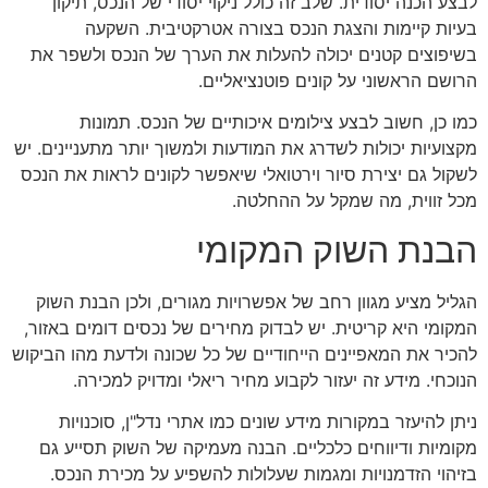
לבצע הכנה יסודית. שלב זה כולל ניקוי יסודי של הנכס, תיקון
בעיות קיימות והצגת הנכס בצורה אטרקטיבית. השקעה
בשיפוצים קטנים יכולה להעלות את הערך של הנכס ולשפר את
הרושם הראשוני על קונים פוטנציאליים.
כמו כן, חשוב לבצע צילומים איכותיים של הנכס. תמונות
מקצועיות יכולות לשדרג את המודעות ולמשוך יותר מתעניינים. יש
לשקול גם יצירת סיור וירטואלי שיאפשר לקונים לראות את הנכס
מכל זווית, מה שמקל על ההחלטה.
הבנת השוק המקומי
הגליל מציע מגוון רחב של אפשרויות מגורים, ולכן הבנת השוק
המקומי היא קריטית. יש לבדוק מחירים של נכסים דומים באזור,
להכיר את המאפיינים הייחודיים של כל שכונה ולדעת מהו הביקוש
הנוכחי. מידע זה יעזור לקבוע מחיר ריאלי ומדויק למכירה.
ניתן להיעזר במקורות מידע שונים כמו אתרי נדל"ן, סוכנויות
מקומיות ודיווחים כלכליים. הבנה מעמיקה של השוק תסייע גם
בזיהוי הזדמנויות ומגמות שעלולות להשפיע על מכירת הנכס.