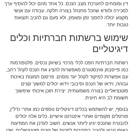
דין ומומחים להערכת מצב הנכס. כל אחד מהם יכול להוסיף ערך
למכירה ולוודא שהכל מתנהל בצורה חלקה. עבודה עם אנשי
מקצוע יכולה לחסוך זמן ומאמץ, ולא פעם גם להניב תוצאות
טובות יותר.
שימוש ברשתות חברתיות וכלים
דיגיטליים
רשתות חברתיות הפכו לכלי מרכזי בשיווק נכסים. פלטפורמות
כמו פייסבוק ואינסטגרם מאפשרות להציג את הנכס לקהל רחב,
עם אפשרות למיקוד לקהל יעד מסוים. פרסום תמונות באיכות
גבוהה, וידאו של הנכס וסיבובי וידאו יכולים למשוך קונים
פוטנציאליים בצורה משמעותית. יצירת תוכן איכותי שימשוך
תשומת לב היא חיונית.
בנוסף, יש להשתמש בכלים דיגיטליים נוספים כמו אתרי נדל"ן,
פורטלים מקומיים ואתרי אינטרנט אישיים. כלים אלה יכולים
להבטיח שהנכס יגיע ליותר אנשים. חשוב לעדכן את המודעות
באופן קבוע ולהגיב במהירות לפניות של קונים פוטנציאליים, שכן