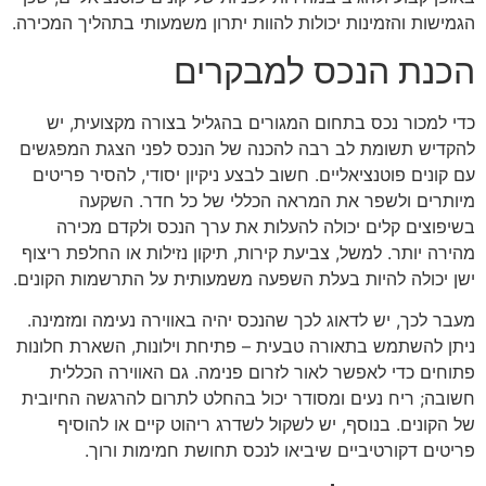
הגמישות והזמינות יכולות להוות יתרון משמעותי בתהליך המכירה.
הכנת הנכס למבקרים
כדי למכור נכס בתחום המגורים בהגליל בצורה מקצועית, יש
להקדיש תשומת לב רבה להכנה של הנכס לפני הצגת המפגשים
עם קונים פוטנציאליים. חשוב לבצע ניקיון יסודי, להסיר פריטים
מיותרים ולשפר את המראה הכללי של כל חדר. השקעה
בשיפוצים קלים יכולה להעלות את ערך הנכס ולקדם מכירה
מהירה יותר. למשל, צביעת קירות, תיקון נזילות או החלפת ריצוף
ישן יכולה להיות בעלת השפעה משמעותית על התרשמות הקונים.
מעבר לכך, יש לדאוג לכך שהנכס יהיה באווירה נעימה ומזמינה.
ניתן להשתמש בתאורה טבעית – פתיחת וילונות, השארת חלונות
פתוחים כדי לאפשר לאור לזרום פנימה. גם האווירה הכללית
חשובה; ריח נעים ומסודר יכול בהחלט לתרום להרגשה החיובית
של הקונים. בנוסף, יש לשקול לשדרג ריהוט קיים או להוסיף
פריטים דקורטיביים שיביאו לנכס תחושת חמימות ורוך.