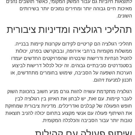
לתוצאות חיוביות גם עבור המשק המקומי, כאשר תושבים נהנים
מאיכות חיים גבוהה יותר ומחירים נמוכים יותר בשירותים
השונים.
תהליכי רגולציה ומדיניות ציבורית
תהליכי רגולציה הם קריטיים לקידום עקרונות קיימות בבנייה.
ממשלות מקומיות ברחבי אירופה, ובבוקרשט בפרט, יכולות
להטיל הנחיות ודרישות שיבטיחו שהפרויקטים החדשים יעמדו
בסטנדרטים סביבתיים גבוהים. זה יכול לכלול דרישות לביצוע
הערכות השפעה על הסביבה, שימוש בחומרים מתחדשים, או
תכנון למניעת זיהום.
רגולציה מתקדמת עשויה להוות גורם מניע חשוב בהכוונת השוק
לעבר קיימות. עם זאת, יש לבחון את האיזון בין רגולציה לבין
חופש הפעולה של קבלנים ואדריכלים. מדיניות ציבורית שמחזקת
את השיתוף פעולה עם אנשי מקצוע בתחום יכולה להניב תוצאות
טובות יותר עבור הסביבה והכלכלה המקומית.
שיתוף פעולה עם קהילות