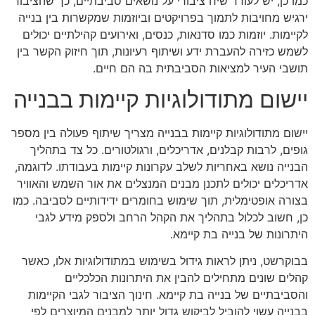
כמו כן, יש לעודד שיח ציבורי על נושאים סביבתיים, כך שהציבור
ירגיש מחויבות לתמוך בפרויקטים וביוזמות שמקשרות בין בנייה
לקיימות. יוזמות כמו סדנאות, כנסים, ואירועים קהילתיים יכולים
לשמש כזירה להעברת ידע ושיתוף רעיונות, תוך חיזוק הקשר בין
תושבי העיר למציאות הסביבתית בה הם חיים.
יישום מתודולוגיות קיימות בבנייה
יישום מתודולוגיות קיימות בבנייה מצריך שיתוף פעולה בין מספר
גופים, לרבות קבלנים, אדריכלים, ורגולטורים. כל צד בתהליך
הבנייה נושא באחריות לשלב עקרונות קיימות בעבודתו. לדוגמה,
אדריכלים יכולים לתכנן מבנים המנצלים את אור השמש והאוויר
בצורה אופטימלית, תוך שימוש בחומרים ידידותיים לסביבה. כמו
כן, חשוב לכלול בתהליך את הקהל הרחב ולספק מידע לגבי
היתרונות של בנייה בת קיימא.
בבוקרשט, ניתן לראות גידול בשימוש במתודולוגיות אלו, כאשר
קהלים שונים מתחילים להבין את היתרונות הכלכליים
והסביבתיים של בנייה בת קיימא. חינוך הציבור לגבי הקיימות
בבנייה עשוי להוביל לביקוש גדול יותר למבנים המיוצרים לפי