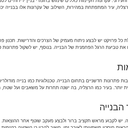
עירוני. עקרונות הקיימות כוללים שימוש בחומרי בניין ידידותיים 
רצליה, עיר המתפתחת במהירות, השילוב של עקרונות אלו בבנייה יכו
ילת כל פרויקט יש לבצע ניתוח מעמיק של הצרכים והדרישות. תכנון 
ם את טביעת הרגל הפחמנית של הבנייה. בנוסף, יש לשקול פתרונות 
ות
ות פתרונות חדשניים בתחום הבנייה. טכנולוגיות כמו בנייה מודול
ת יותר. בעיר כמו הרצליה, בה ישנה תחרות על משאבים ועל שטח, ה
הבנייה
יה. יש לקבוע מראש תקציב ברור ולבצע מעקב שוטף אחר ההוצאות. ש
להראות חיסכון משמעותי לאורך זמן. חשוב להבין כי השקעה בקיימו