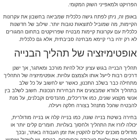
הפרויקט ולמאפייני השוק המקומי.
באופן זה, ניתן לפתח גישה כלכלית שמביאה בחשבון את עקרונות
הקיימות, מה שמוביל לתוצאות טובות יותר. שילוב של חדשנות
כלכלית עם עקרונות קיימות מבטיח שפרויקטים בתחום המגורים
לא רק יהיו ברי קיימא מבחינה סביבתית, אלא גם כלכלית.
אופטימיזציה של תהליך הבנייה
תהליך הבנייה בגוש עציון יכול להיות מורכב ומאתגר, אך ישנן
דרכים רבות לייעל אותו ולצמצם עלויות. אופטימיזציה של התהליך
מתחילה כבר בשלב התכנון, כאשר יש לחשוב על כל שלב
בתהליך ולוודא שמבצעים את הבחירות הנכונות. חשוב לשלב בין
אנשי מקצוע שונים, כמו אדריכלים, מהנדסים וקבלנים, על מנת
להבטיח שהכל מתנהל בצורה חלקה ויעילה.
בחירה בשיטת בנייה שונה, כמו בנייה קלה או בנייה מודולרית,
יכולה לזרז את התהליך ולחסוך בעלויות. חומרים קלים יותר או
מודולים מוכנים יכולים להקטין את זמן העבודה באתר, ובכך
להפחית את עלויות העבודה והחומרים. בנוסף, יש לשקול שימוש