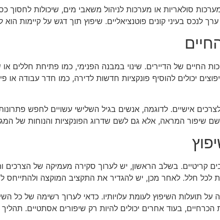
ערכות סולאריות או מערכות לניהול משאבי מים, שיכולות לחסוך כסף
רך לנכס בעיני קונים פוטנציאליים. שיפוץ תוך דגש על קיימות הוא 
חיים
כות החיים של הדיירים. שינוי במבנה הפנימי, כמו פתיחת חללים א
יפוצים יכולים להוסיף פונקציות חדשות לדירה, כמו חדר עבודה או
צרכים אישיים. לדוגמה, אנשים בגיל השלישי עשויים לחפש פתרונות 
 לשם שיפור המראה, אלא גם לשם שדרוג הפונקציות והנוחות של המגו
פוץ
 קריטיים. בשלב הראשון, יש לערוך סקירה מעמיקה של הצרכים וה
 לכל חלל. לאחר מכן, יש להגדיר את התקציב המוקצה ולהתייחס ל
תועלות השיפוץ לעומת עלויותיו. כדאי לערוך רשימה של כל השיפו
כרחיים, בעוד אחרים יכולים להיות רק שיפורים אסתטיים. תהליך זה