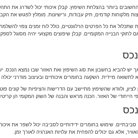
חשובים ביותר בהצלחת השיפוץ. קבלן איכותי יכול לשדרג את התה
ות מלקוחות קודמים, תיק עבודות, ורישיונות. מומלץ לפגוש את הקבל
כלול את כל הפרטים הרלוונטיים, כולל לוח זמנים צפוי להשלמת הש
לחוקי הבנייה המקומיים. קבלן שיפוצים מקצועי יהיה מסוגל לספק
נכס
ך יש להביא בחשבון את סוג השיפוץ ואת האזור שבו נמצא הנכס. יש
 לתשואה מיידית. השקעה בחומרים איכותיים ובעיצוב מודרני יכולה
ציון, ולוודא שהשיפוץ מתיישב עם הדרישות והציפיות של קונים פוטנ
 הייחודי של האזור. הכנה מראש והבנה של השוק המקומי הן קריטי
נכס
יבתיים. שימוש בחומרים ידידותיים לסביבה יכול לשפר את איכות 
וויר, אלא גם יכולים להפחית את עלויות האנרגיה לאורך זמן.