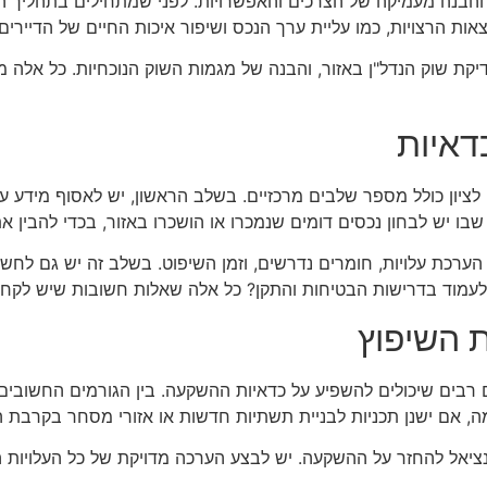
יק והבנה מעמיקה של הצרכים והאפשרויות. לפני שמתחילים בתהליך ה
ת הרצויות, כמו עליית ערך הנכס ושיפור איכות החיים של הדיירים.
יקת שוק הנדל"ן באזור, והבנה של מגמות השוק הנוכחיות. כל אלה 
דאיות
ציון כולל מספר שלבים מרכזיים. בשלב הראשון, יש לאסוף מידע על 
שבו יש לבחון נכסים דומים שנמכרו או הושכרו באזור, בכדי להבין א
ל הערכת עלויות, חומרים נדרשים, וזמן השיפוט. בשלב זה יש גם לחש
 לעמוד בדרישות הבטיחות והתקן? כל אלה שאלות חשובות שיש לקח
 השיפוץ
מים רבים שיכולים להשפיע על כדאיות ההשקעה. בין הגורמים החשובי
גמה, אם ישנן תכניות לבניית תשתיות חדשות או אזורי מסחר בקרבת 
ציאל להחזר על ההשקעה. יש לבצע הערכה מדויקת של כל העלויות הכר