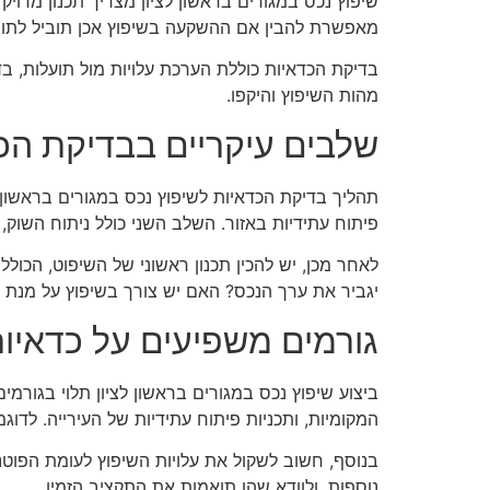
שיפוץ נכס במגורים בראשון לציון מצריך תכנון מדו
מאפשרת להבין אם ההשקעה בשיפוץ אכן תוביל לתוצאו
בדיקת הכדאיות כוללת הערכת עלויות מול תועלות, בד
מהות השיפוץ והיקפו.
שלבים עיקריים בבדיקת הכ
תהליך בדיקת הכדאיות לשיפוץ נכס במגורים בראשון ל
פיתוח עתידיות באזור. השלב השני כולל ניתוח השוק, 
לאחר מכן, יש להכין תכנון ראשוני של השיפוט, הכול
יגביר את ערך הנכס? האם יש צורך בשיפוץ על מנת
גורמים משפיעים על כדאיות
ביצוע שיפוץ נכס במגורים בראשון לציון תלוי בגור
המקומיות, ותכניות פיתוח עתידיות של העירייה. לדו
בנוסף, חשוב לשקול את עלויות השיפוץ לעומת הפוטנ
נוספות, ולוודא שהן תואמות את התקציב הזמין.