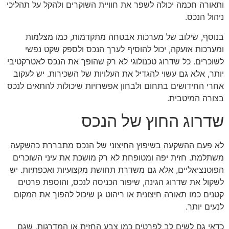
ותאורה חכמה יכולה לשפר את חוויית השוקרים ולהקל על תהליכי
ניהול הנכס.
בנוסף, שילוב של מערכות אבטחה מתקדמות, כמו מצלמות
ומערכות אזעקה, יכול להוסיף לערך הנכס ולספק שקט נפשי
לשוכרים. כל שדרוג טכנולוגי לא רק שהופך את הנכס לאטרקטיבי
יותר, אלא גם עשוי להגדיל את העלויות של השכירות. יש לעקוב
אחרי החידושים בתחום ולבחון אפשרויות שיכולות להתאים לנכס
בצורה המיטבית.
שדרוג החוץ של הנכס
לא פעם ההשקעה בשיפוץ החיצוני של הנכס מתבררת כהשקעה
משתלמת. חזית יפה ומטופחת לא רק מושכת את עיני השוכרים
הפוטנציאליים, אלא גם משדרת תחושת מקצועיות ואכפתיות. יש
לשקול את שדרוג הגינה, שיפור הכניסה לנכס, והוספת פרטים
קטנים כמו תאורה חיצונית או ריהוט גן שיכול להפוך את המקום
לנעים יותר.
כדאי גם לשים לב לפרטים כמו צבע החזית או המדרגות, שגם