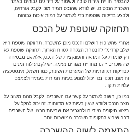
להבטיח חוויית אירוח טובה ולשמור על דירוגים גבוהים באתרי
השכרת הנכסים. יש לוודא שהנכס תמיד מוכן לקבל אורחים,
ולבצע בדיקות שוטפות כדי לשמור על רמות איכות גבוהות.
תחזוקה שוטפת של הנכס
אחרי שהשיפוץ הושלם והנכס מוכן להשכרה, תחזוקה שוטפת היא
שלב קרדינלי להבטחת הצלחה לטווח הארוך. תחזוקה שוטפת לא
רק שומרת על המראה והפונקציות של הנכס, אלא גם מבטיחה
שהשוכרים ייהנו מחוויית מגורים נעימה. יש לקבוע לוח זמנים
לבדיקות תקופתיות של המערכות השונות, כמו חשמל, אינסטלציה
וחימום. תכנון נכון יכול למנוע בעיות חמורות בעתיד ולצמצם
עלויות תיקון.
כמו כן, חשוב לשמור על קשר עם השוכרים, לקבל מהם משוב על
מצב הנכס ולוודא שאין בעיות לא מדווחות. זה יכול להקל על
ביצוע תיקונים מיידיים ולהגביר את שביעות הרצון של השוכרים,
דבר שיביא לתקופות השכרה ממושכות יותר.
התאמה לשוק ההשכרה