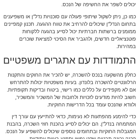
יכולים לשפר את החשיפה של הנכס.
כמו כן, ניתן לשקול שיתופי פעולה עם סוכנויות נדל"ן או משפיענים
בתחום הנדל"ן שיכולים להרחיב את טווח ההגעה. תכנון קמפיינים
ממומנים ברשתות חברתיות יכול לסייע בהגעה ללקוחות
פוטנציאליים חדשים, ולהגביר את הסיכוי למציאת שוכרים
במהירות.
התמודדות עם אתגרים משפטיים
כחלק מהשקעה בנכס להשכרה, יש להכיר את החוקים והתקנות
הרלוונטיים להשכרה בלונדון. בעיות משפטיות יכולות להתרחש
אם לא מקפידים על כללים כמו רישוי, ביטוח ובדיקות תקופתיות.
חשוב להיות מודעים לזכויות ולחובות של המשכיר והמשכיר,
ולוודא שהנכס עומד בכל הדרישות החוקיות.
כדי להימנע מהפתעות לא נעימות, כדאי להתייעץ עם עורך דין
המתמחה בנדל"ן. הם יכולים לסייע בהכנת חוזי השכרה, בהבנת
המגבלות החוקיות ובתחומים נוספים שיכולים להשפיע על הנכס.
הכנה נכונה תבטיח שקט נפשי ותמנע בעיות עתידיות.