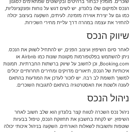
שוכרים. מומלץ לבחור ברהיטים ובקישוטים שמתאימים לסגנון
הנכס ולמיקום שלו בלונדון. יש לשים דגש על נוחות ופונקציונליות,
כמו גם על יצירת אווירה מזמינה. לעיתים, השקעה בעיצוב יכולה
להחזיר את עצמה במהרה דרך עליית מחירי השכירות.
שיווק הנכס
לאחר סיום השיפוץ ועיצוב הפנים, יש להתחיל לשווק את הנכס.
ניתן להשתמש בפלטפורמות מקוונות שונות כמו Airbnb או
Booking.com, וכן לחשוב על שיווק ברשתות החברתיות. תמונות
איכותיות של הנכס, תיאורים מדויקים ומחירים תחרותיים יכולים
למשוך תשומת לב רבה. יש לזכור לעדכן את המודעות בהתאם
לעונה ולשנות את האסטרטגיה בהתאם לתגובות השוכרים.
ניהול הנכס
ניהול נכס השכרה לטווח קצר בלונדון הוא שלב חשוב לאחר
השיפוץ. יש לקחת בחשבון את תחזוקת הנכס, טיפול בבעיות
שוטפות ותשובות לשאלות האורחים. השקעה בניהול איכותי יכולה