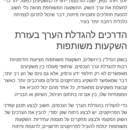
יותר ויותר נפוץ, ישנה הזדמנות ייחודית למשקיעים לפעול יחד כדי
להעלות את ערך השוק. ההשקעה המשותפת מהווה כלי חשוב
להנעת תהליכים ותוכניות פיתוח, דבר שיכול לתרום לצמיחה
כלכלית רחבה יותר בעיר.
הדרכים להגדלת הערך בעזרת
השקעות משותפות
בשוק הנדל"ן בירושלים, השקעות משותפות מציעות הזדמנויות
רבות להגדלת ערך הנכסים. שיתופי פעולה בין משקיעים
מאפשרים לא רק חילופי ידע וניסיון, אלא גם גיוס של הון רב יותר,
דבר שמאפשר להשקיע בפרויקטים גדולים ומורכבים יותר. כאשר
קבוצת משקיעים מתאגדת, כל אחד מהם יכול להביא את
המומחיות שלו, בין אם זה בתחום הניהול, השיווק או הבנייה.
כדי להצליח בהגדלת הערך של הנכסים, חשוב לבצע תכנון קפדני
של הפרויקטים. יש לבצע ניתוח שוק יסודי, להבין את הצרכים של
השוק המקומי ולבצע מחקרים על מגמות עתידיות. השקעות
משותפות יכולות להוביל לפרויקטים חדשניים, לדוגמת פיתוח