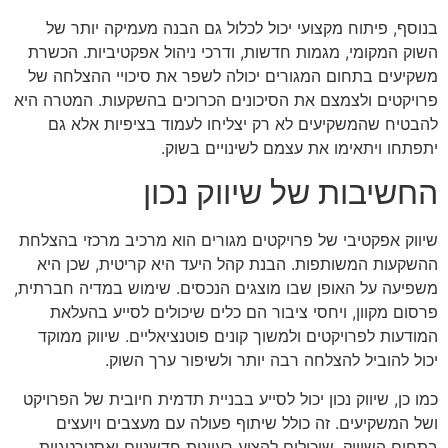
בנוסף, פיתוח מקצועי יכול לכלול גם הבנה מעמיקה יותר של
השוק המקומי, מגמות חדשות, ודרכי ניהול אפקטיביות. הכשרת
משקיעים בתחום המגורים יכולה לשפר את סיכויי ההצלחה של
פרויקטים ולצמצם את הסיכונים הכרוכים בהשקעות. המטרה היא
להבטיח שהמשקיעים לא רק יצליחו לעמוד בציפיות אלא גם
יתפתחו ויתאימו את עצמם לשינויים בשוק.
החשיבות של שיווק נכון
שיווק אפקטיבי של פרויקטים מגורים הוא מרכיב מרכזי בהצלחת
ההשקעות המשותפות. הבנת קהל היעד היא קריטית, שכן היא
משפיעה על האופן שבו מוצגים הנכסים. שימוש במדיה חברתית,
פרסום מקוון, ויחסי ציבור הם כלים שיכולים לסייע בהעלאת
המודעות לפרויקטים ולמשוך קונים פוטנציאליים. שיווק ממוקד
יכול להוביל להצלחה רבה יותר ולשיפור ערך השוק.
כמו כן, שיווק נכון יכול לסייע בבניית תדמית חיובית של הפרויקט
ושל המשקיעים. זה כולל שיתוף פעולה עם מעצבים ויועצים
בתחום השיווק, שיכולים להציע רעיונות חדשניים ואסטרטגיות